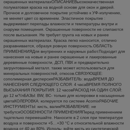
окрашенных материалахОПИСАНИЕВысококачественная
полуматовая краска на водной основе для окон и дверей.
Прочное и долговечное покрытие устойчиво к УФ-излучению,
не меняет цвет со временем. Эластичное покрытие :
выдерживает перепады влажности и температуры внутри и
снаружи помещения. Окрашенные поверхности не слипаются
после высыхания. Не требует грунта на новых и ранее
окрашенных материалах. Краска легко наносится, отлично
разравнивается, образуя ровную поверхность.ОБЛАСТЬ
ПРИМЕНЕНИЯДля внутренних и наружных работ.Подходит для
нанесения на новые и ранее окрашенные и лакированные
деревянные поверхности, ДСП, ПВХ и предварительно
загрунтованный металл. также может использоваться для
минеральных поверхностей, откосов.СВЯЗУЮЩЕЕ:
сополимерная дисперсияРАЗБАВИТЕЛЬ: водаВРЕМЯ ДО
НАНЕСЕНИЯ СЛЕДУЮЩЕГО СЛОЯ: 4 часаВРЕМЯ ПОЛНОГО
ВЫСЫХАНИЯ ПОКРЫТИЯ: 12 часовРАСХОД НА ОДИН СЛОЙ:
до 12 м?/лБАЗЫ: BW, BC- только для колеровки в насыщенные
цветаКОЛЕРОВКА: колеруется по системе AcomixРАБОЧИЕ
ИНСТРУМЕНТЫ: кисть, валикРАЗБАВЛЕНИЕ: не
требутсяОСОБЕННОСТИ ПРИМЕНЕНИЯПеред применением
тщательно перемешайте. Наносите в 2 слоя при температуре
воздуха и поверхности +5…+30 °С и относительной влажности
воздуха от 40 до 80%. Исполь- зуйте кисть из синтетической