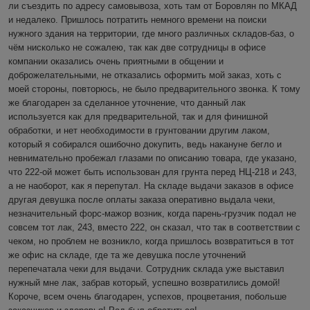
ли съездить по адресу самовывоза, хоть там от Боровлян по МКАД 
и недалеко. Пришлось потратить немного времени на поиски 
нужного здания на территории, где много различных складов-баз, о 
чём нисколько не сожалею, так как две сотрудницы в офисе 
компании оказались очень приятными в общении и 
доброжелательными, не отказались оформить мой заказ, хоть с 
моей стороны, повторюсь, не было предварительного звонка. К тому 
же благодарен за сделанное уточнение, что данный лак 
используется как для предварительной, так и для финишной 
обработки, и нет необходимости в грунтовании другим лаком, 
который я собирался ошибочно докупить, ведь накануне бегло и 
невнимательно пробежал глазами по описанию товара, где указано, 
что 222-ой может быть использован для грунта перед НЦ-218 и 243, 
а не наоборот, как я перепутал. На складе выдачи заказов в офисе 
другая девушка после оплаты заказа оперативно выдала чеки, 
незначительный форс-мажор возник, когда парень-грузчик подал не 
совсем тот лак, 243, вместо 222, он сказал, что так в соответствии с 
чеком, но проблем не возникло, когда пришлось возвратиться в тот 
же офис на складе, где та же девушка после уточнений 
перепечатала чеки для выдачи. Сотрудник склада уже выставил 
нужный мне лак, забрав который, успешно возвратились домой! 
Короче, всем очень благодарен, успехов, процветания, побольше 