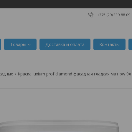
+375 (29) 339-88-09
Товары
Доставка и оплата
Контакты
садные
Краска luxium prof diamond фасадная гладкая мат bw 9л