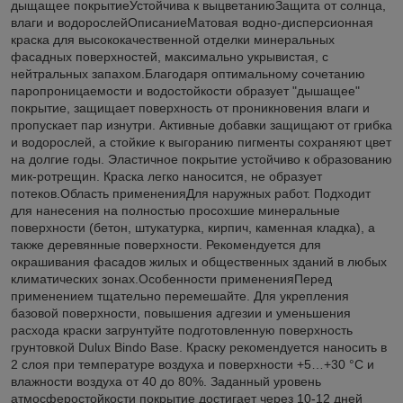
дыщащее покрытиеУстойчива к выцветаниюЗащита от солнца,
влаги и водорослейОписаниеМатовая водно-дисперсионная
краска для высококачественной отделки минеральных
фасадных поверхностей, максимально укрывистая, с
нейтральных запахом.Благодаря оптимальному сочетанию
паропроницаемости и водостойкости образует "дышащее"
покрытие, защищает поверхность от проникновения влаги и
пропускает пар изнутри. Активные добавки защищают от грибка
и водорослей, а стойкие к выгоранию пигменты сохраняют цвет
на долгие годы. Эластичное покрытие устойчиво к образованию
мик-ротрещин. Краска легко наносится, не образует
потеков.Область примененияДля наружных работ. Подходит
для нанесения на полностью просохшие минеральные
поверхности (бетон, штукатурка, кирпич, каменная кладка), а
также деревянные поверхности. Рекомендуется для
окрашивания фасадов жилых и общественных зданий в любых
климатических зонах.Особенности примененияПеред
применением тщательно перемешайте. Для укрепления
базовой поверхности, повышения адгезии и уменьшения
расхода краски загрунтуйте подготовленную поверхность
грунтовкой Dulux Bindo Base. Краску рекомендуется наносить в
2 слоя при температуре воздуха и поверхности +5…+30 °С и
влажности воздуха от 40 до 80%. Заданный уровень
атмосферостойкости покрытие достигает через 10-12 дней