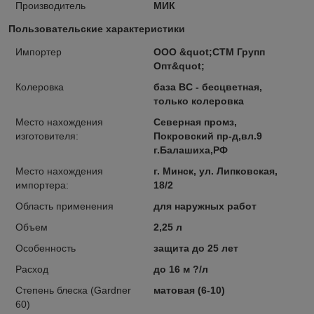
Производитель
МИК
Пользовательские характеристики
Импортер
ООО &quot;СТМ Групп
Опт&quot;
Колеровка
база BC - бесцветная,
только колеровка
Место нахождения
Северная промз,
изготовителя:
Покровский пр-д,вл.9
г.Балашиха,РФ
Место нахождения
г. Минск, ул. Липковская,
импортера:
18/2
Область применения
для наружных работ
Объем
2,25 л
Особенность
защита до 25 лет
Расход
до 16 м ?/л
Степень блеска (Gardner
матовая (6-10)
60)