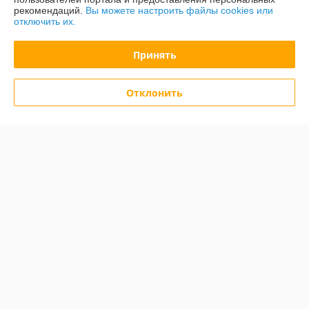
Контакты
рекомендаций.
Вы можете настроить файлы cookies или
отключить их.
Показать весь график работы
Сегодня выходной
Принять
Отзывы о магазине
Отклонить
7 отзывов за всё время
Юрий
29.03.2021
Очень плохо
Заказал пластмассовый угол для мокрых штукатурок, созвонился, 
уточнил наличие. Приезжаю, а они мне вместо пластмассового 
металлический дают и говорят, что у них пластмассовых нет, хоть 
на сайте висит информация с фотографией о его наличии.

На сайте содержится неактуальная информация, а по телефону 
предоставляют неверные сведения. 
Покупатель
23.02.2021