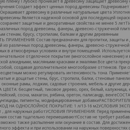
ую пленку Глубоко проникает в древесину Защищает древесину 
злучения Создает эффект ценных пород древесины Подчеркивает
 Окрашивает древесину в различные натуральные цвета Уплотня
 древесины Является надежной основой для последующей окрас
сохраняет защитные и декоративные свойства не менее 5 лет
зличных пород древесины, фанеры, древесно-стружечной плиты
м стенам, брусу, стропилам, балкам и другим деревянным
ТЬ ПРИМЕНЕНИЯ: Состав предназначен для пропитки, защиты и
й из различных пород древесины, фанеры, древесно-стружечной
мых в атмосферных условиях и внутри помещений. Используется
нчательное отделочное покрытие (многослойное нанесение) и 
ской алкидными, масляными красками и эмалями.Все цвета прек
собой, создавая дополнительное многообразие оттенков. При 
бесцветным можно регулировать интенсивность тона. Применяе
чатые и дощатые стены, брус, стропила, балки, стеновые панели
и, оконные рамы, лоджии, садовые строения, мебель и другие де
 ЦВЕТА: бесцветный, тиковое дерево, орех, белый, калужница, 
опейский, сосна, махагон, рябина, орегон, палисандр, венгеСОСТ
фунгициды, пигменты, модифицированные добавкиРАСТВОРИТЕЛЬ
АСХОД НА ОДНОСЛОЙНОЕ ПОКРЫТИЕ: 1 л/13-16 м2УСЛОВИЯ ЭКС
от , для наружных работУСЛОВИЯ ПРИМЕНЕНИЯ: Перед применени
ния состав тщательно перемешивают!Состав не требует разбав
озможно также распыление или окунание в состав. Для достиже
ного эффекта и при использовании на наружных поверхностях 