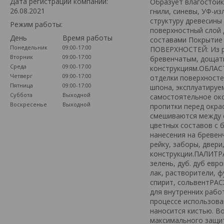
Дата регистрации компании:
Образует влагостойк
26.08.2021
гнили, синевы, УФ-и
структуру древесины
Режим работы:
поверхностный слой
День
Время работы
составами Покрытие 
Понедельник
09:00-17:00
ПОВЕРХНОСТЕЙ: Из ра
Вторник
09:00-17:00
бревенчатым, дощаты
Среда
09:00-17:00
конструкциям.ОБЛАС
Четверг
09:00-17:00
отделки поверхносте
Пятница
09:00-17:00
шпона, эксплуатируе
Суббота
Выходной
самостоятельное око
Воскресенье
Выходной
пропитки перед окра
смешиваются между 
цветных составов с 
нанесения на бревен
рейку, заборы, двер
конструкции.ПАЛИТРА
зелень, дуб. дуб евр
лак, растворители, 
спирит, сольвентР
для внутренних раб
процессе использова
наносится кистью. В
максимального защит