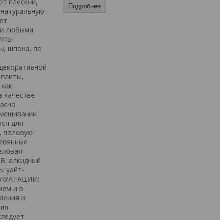
от плесени,
Подробнее
 натуральную
ет
ки любыми
ТИПЫ
, шпона, по
 декоративной
 плиты,
 как
в качестве
расно
смешивании
тся для
, половую
ревянные
еловая
АВ: алкидный
: уайт-
ПЛУАТАЦИИ:
ем и в
ления и
ния
следует