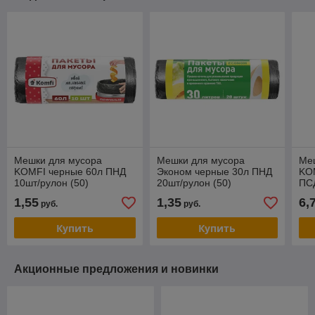
Мешки для мусора
Мешки для мусора
Ме
KOMFI черные 60л ПНД
Эконом черные 30л ПНД
KO
10шт/рулон (50)
20шт/рулон (50)
ПСД
рул
1,55
1,35
6,
руб.
руб.
Купить
Купить
Акционные предложения и новинки