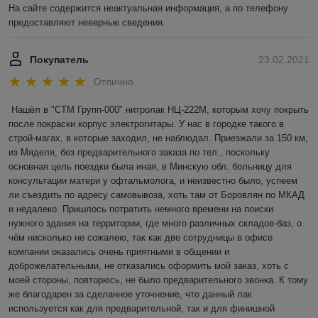
На сайте содержится неактуальная информация, а по телефону 
предоставляют неверные сведения. 
Покупатель
23.02.2021
Отлично
Нашёл в "СТМ Групп-000" нитролак НЦ-222М, которым хочу покрыть 
после покраски корпус электрогитары. У нас в городке такого в 
строй-магах, в которые заходил, не наблюдал. Приезжали за 150 км, 
из Мяделя, без предварительного заказа по тел., поскольку 
основная цель поездки была иная, в Минскую обл. больницу для 
консультации матери у офтальмолога, и неизвестно было, успеем 
ли съездить по адресу самовывоза, хоть там от Боровлян по МКАД 
и недалеко. Пришлось потратить немного времени на поиски 
нужного здания на территории, где много различных складов-баз, о 
чём нисколько не сожалею, так как две сотрудницы в офисе 
компании оказались очень приятными в общении и 
доброжелательными, не отказались оформить мой заказ, хоть с 
моей стороны, повторюсь, не было предварительного звонка. К тому 
же благодарен за сделанное уточнение, что данный лак 
используется как для предварительной, так и для финишной 