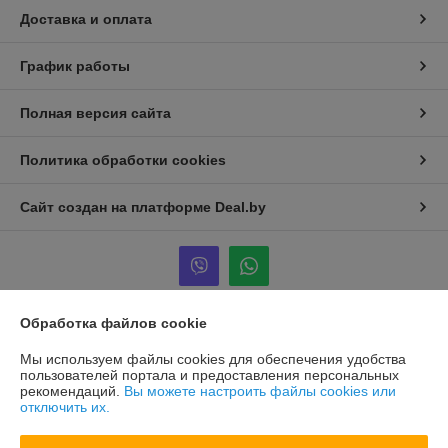
Доставка и оплата
График работы
Полная версия сайта
Политика обработки cookies
Сайт создан на платформе Deal.by
Обработка файлов cookie
Информация для покупателя
Мы используем файлы cookies для обеспечения удобства
Юридическое лицо:
«СТМ Групп Опт»
пользователей портала и предоставления персональных
Республика Беларусь, 220138, г. Минск, ул. Липковская, д.18
рекомендаций.
Вы можете настроить файлы cookies или
помещение 2
отключить их.
Регистрационный номер ЕГР: 193587470