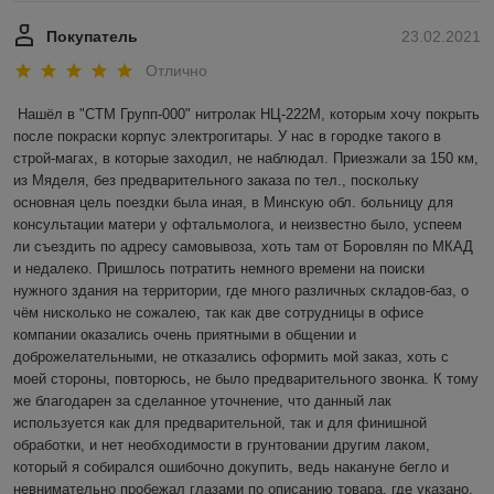
Покупатель
23.02.2021
Отлично
Нашёл в "СТМ Групп-000" нитролак НЦ-222М, которым хочу покрыть 
после покраски корпус электрогитары. У нас в городке такого в 
строй-магах, в которые заходил, не наблюдал. Приезжали за 150 км, 
из Мяделя, без предварительного заказа по тел., поскольку 
основная цель поездки была иная, в Минскую обл. больницу для 
консультации матери у офтальмолога, и неизвестно было, успеем 
ли съездить по адресу самовывоза, хоть там от Боровлян по МКАД 
и недалеко. Пришлось потратить немного времени на поиски 
нужного здания на территории, где много различных складов-баз, о 
чём нисколько не сожалею, так как две сотрудницы в офисе 
компании оказались очень приятными в общении и 
доброжелательными, не отказались оформить мой заказ, хоть с 
моей стороны, повторюсь, не было предварительного звонка. К тому 
же благодарен за сделанное уточнение, что данный лак 
используется как для предварительной, так и для финишной 
обработки, и нет необходимости в грунтовании другим лаком, 
который я собирался ошибочно докупить, ведь накануне бегло и 
невнимательно пробежал глазами по описанию товара, где указано, 