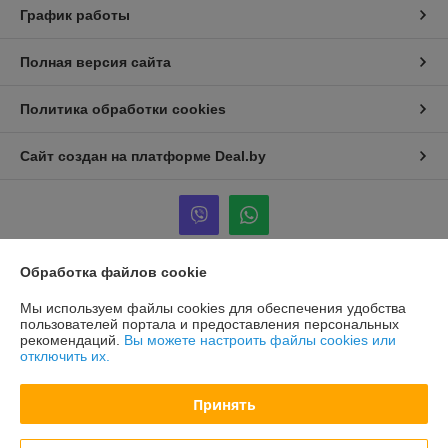
График работы
Полная версия сайта
Политика обработки cookies
Сайт создан на платформе Deal.by
Обработка файлов cookie
Информация для покупателя
Мы используем файлы cookies для обеспечения удобства
Юридическое лицо:
«СТМ Групп Опт»
пользователей портала и предоставления персональных
Республика Беларусь, 220138, г. Минск, ул. Липковская, д.18
рекомендаций.
Вы можете настроить файлы cookies или
помещение 2
отключить их.
Регистрационный номер ЕГР: 193587470
Принять
УНП: 193587470
Регистрационный орган: Минский горисполком