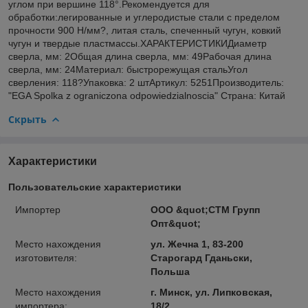
углом при вершине 118°.Рекомендуется для
обработки:легированные и углеродистые стали с пределом
прочности 900 Н/мм?, литая сталь, спеченный чугун, ковкий
чугун и твердые пластмассы.ХАРАКТЕРИСТИКИДиаметр
сверла, мм: 2Общая длина сверла, мм: 49Рабочая длина
сверла, мм: 24Материал: быстрорежущая стальУгол
сверления: 118?Упаковка: 2 штАртикул: 5251Производитель:
"EGA Spolka z ograniczona odpowiedzialnoscia" Страна: Китай
Скрыть
Характеристики
Пользовательские характеристики
Импортер
ООО &quot;СТМ Групп
Опт&quot;
Место нахождения
ул. Жечна 1, 83-200
изготовителя:
Старогард Гданьски,
Польша
Место нахождения
г. Минск, ул. Липковская,
импортера:
18/2