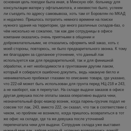
основная цель поездки была иная, в Минскую обл. больницу для 
консультации матери у офтальмолога, и неизвестно было, успеем 
ли съездить по адресу самовывоза, хоть там от Боровлян по МКАД 
и недалеко. Пришлось потратить немного времени на поиски 
нужного здания на территории, где много различных складов-баз, о 
чём нисколько не сожалею, так как две сотрудницы в офисе 
компании оказались очень приятными в общении и 
доброжелательными, не отказались оформить мой заказ, хоть с 
моей стороны, повторюсь, не было предварительного звонка. К тому 
же благодарен за сделанное уточнение, что данный лак 
используется как для предварительной, так и для финишной 
обработки, и нет необходимости в грунтовании другим лаком, 
который я собирался ошибочно докупить, ведь накануне бегло и 
невнимательно пробежал глазами по описанию товара, где указано, 
что 222-ой может быть использован для грунта перед НЦ-218 и 243, 
а не наоборот, как я перепутал. На складе выдачи заказов в офисе 
другая девушка после оплаты заказа оперативно выдала чеки, 
незначительный форс-мажор возник, когда парень-грузчик подал не 
совсем тот лак, 243, вместо 222, он сказал, что так в соответствии с 
чеком, но проблем не возникло, когда пришлось возвратиться в тот 
же офис на складе, где та же девушка после уточнений 
перепечатала чеки для выдачи. Сотрудник склада уже выставил 
нужный мне лак, забрав который, успешно возвратились домой! 