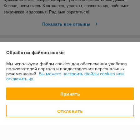
Короче, всем очень благодарен, успехов, процветания, побольше 
заказчиков и здоровья! Рад был обратиться! 
Показать все отзывы
О нас
Обработка файлов cookie
Контакты
Мы используем файлы cookies для обеспечения удобства
пользователей портала и предоставления персональных
рекомендаций.
Вы можете настроить файлы cookies или
Доставка и оплата
отключить их.
График работы
Принять
Полная версия сайта
Отклонить
Политика обработки cookies
Сайт создан на платформе Deal.by