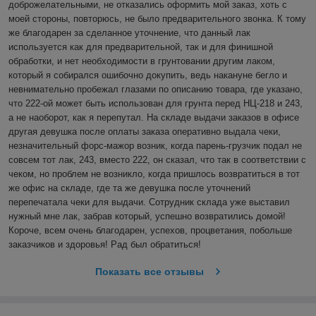
доброжелательными, не отказались оформить мой заказ, хоть с 
моей стороны, повторюсь, не было предварительного звонка. К тому 
же благодарен за сделанное уточнение, что данный лак 
используется как для предварительной, так и для финишной 
обработки, и нет необходимости в грунтовании другим лаком, 
который я собирался ошибочно докупить, ведь накануне бегло и 
невнимательно пробежал глазами по описанию товара, где указано, 
что 222-ой может быть использован для грунта перед НЦ-218 и 243, 
а не наоборот, как я перепутал. На складе выдачи заказов в офисе 
другая девушка после оплаты заказа оперативно выдала чеки, 
незначительный форс-мажор возник, когда парень-грузчик подал не 
совсем тот лак, 243, вместо 222, он сказал, что так в соответствии с 
чеком, но проблем не возникло, когда пришлось возвратиться в тот 
же офис на складе, где та же девушка после уточнений 
перепечатала чеки для выдачи. Сотрудник склада уже выставил 
нужный мне лак, забрав который, успешно возвратились домой! 
Короче, всем очень благодарен, успехов, процветания, побольше 
заказчиков и здоровья! Рад был обратиться! 
Показать все отзывы