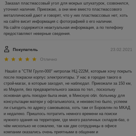
Заказал пластмассовый угол для мокрых штукатурок, созвонился, 
уточнил наличие. Приезжаю, а они мне вместо пластмассового 
металлический дают и говорят, что у них пластмассовых нет, хоть 
на сайте висит информация с фотографией о его наличии.

На сайте содержится неактуальная информация, а по телефону 
предоставляют неверные сведения. 
Покупатель
23.02.2021
Отлично
Нашёл в "СТМ Групп-000" нитролак НЦ-222М, которым хочу покрыть 
после покраски корпус электрогитары. У нас в городке такого в 
строй-магах, в которые заходил, не наблюдал. Приезжали за 150 км, 
из Мяделя, без предварительного заказа по тел., поскольку 
основная цель поездки была иная, в Минскую обл. больницу для 
консультации матери у офтальмолога, и неизвестно было, успеем 
ли съездить по адресу самовывоза, хоть там от Боровлян по МКАД 
и недалеко. Пришлось потратить немного времени на поиски 
нужного здания на территории, где много различных складов-баз, о 
чём нисколько не сожалею, так как две сотрудницы в офисе 
компании оказались очень приятными в общении и 