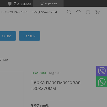
7 отзывов
Корзина
+375 (29) 249-75-61
+375 (17) 542-12-04
О нас
Статьи
270мм
В наличии
Код:
100
Терка пластмассовая
130х270мм
9,97
руб.