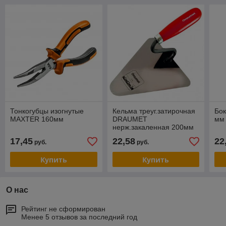
Тонкогубцы изогнутые
Кельма треуг.затирочная
Бо
MAXTER 160мм
DRAUMET
мм
нерж.закаленная 200мм
17,45
22,58
22
руб.
руб.
Купить
Купить
О нас
Рейтинг не сформирован
Менее 5 отзывов за последний год