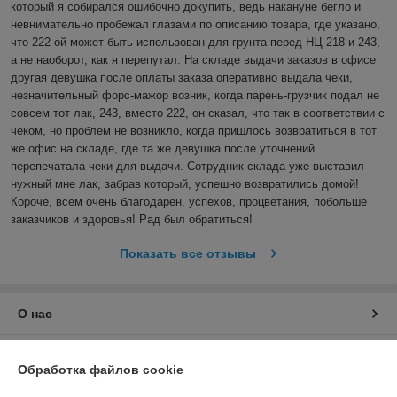
который я собирался ошибочно докупить, ведь накануне бегло и 
невнимательно пробежал глазами по описанию товара, где указано, 
что 222-ой может быть использован для грунта перед НЦ-218 и 243, 
а не наоборот, как я перепутал. На складе выдачи заказов в офисе 
другая девушка после оплаты заказа оперативно выдала чеки, 
незначительный форс-мажор возник, когда парень-грузчик подал не 
совсем тот лак, 243, вместо 222, он сказал, что так в соответствии с 
чеком, но проблем не возникло, когда пришлось возвратиться в тот 
же офис на складе, где та же девушка после уточнений 
перепечатала чеки для выдачи. Сотрудник склада уже выставил 
нужный мне лак, забрав который, успешно возвратились домой! 
Короче, всем очень благодарен, успехов, процветания, побольше 
заказчиков и здоровья! Рад был обратиться! 
Показать все отзывы
О нас
Контакты
Обработка файлов cookie