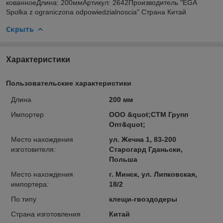
кованноеДлина: 200ммАртикул: 2642Производитель "EGA
Spolka z ograniczona odpowiedzialnoscia" Страна Китай
Скрыть
Характеристики
Пользовательские характеристики
Длина
200 мм
Импортер
ООО &quot;СТМ Групп
Опт&quot;
Место нахождения
ул. Жечна 1, 83-200
изготовителя:
Старогард Гданьски,
Польша
Место нахождения
г. Минск, ул. Липковская,
импортера:
18/2
По типу
клещи-гвоздодеры
Страна изготовления
Китай