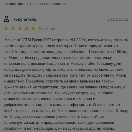
предоставляют неверные сведения. 
Покупатель
23.02.2021
Отлично
Нашёл в "СТМ Групп-000" нитролак НЦ-222М, которым хочу покрыть 
после покраски корпус электрогитары. У нас в городке такого в 
строй-магах, в которые заходил, не наблюдал. Приезжали за 150 км, 
из Мяделя, без предварительного заказа по тел., поскольку 
основная цель поездки была иная, в Минскую обл. больницу для 
консультации матери у офтальмолога, и неизвестно было, успеем 
ли съездить по адресу самовывоза, хоть там от Боровлян по МКАД 
и недалеко. Пришлось потратить немного времени на поиски 
нужного здания на территории, где много различных складов-баз, о 
чём нисколько не сожалею, так как две сотрудницы в офисе 
компании оказались очень приятными в общении и 
доброжелательными, не отказались оформить мой заказ, хоть с 
моей стороны, повторюсь, не было предварительного звонка. К тому 
же благодарен за сделанное уточнение, что данный лак 
используется как для предварительной, так и для финишной 
обработки, и нет необходимости в грунтовании другим лаком, 