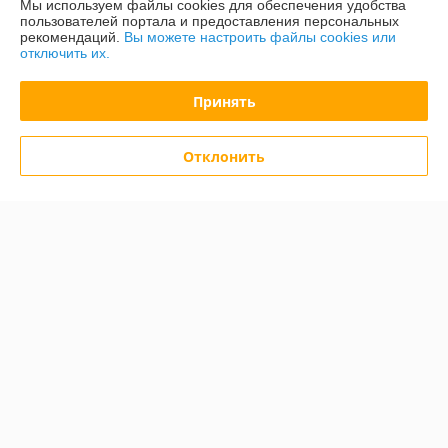
Доставка и оплата
Мы используем файлы cookies для обеспечения удобства
пользователей портала и предоставления персональных
рекомендаций.
Вы можете настроить файлы cookies или
График работы
отключить их.
Полная версия сайта
Принять
Политика обработки cookies
Отклонить
Сайт создан на платформе Deal.by
Информация для покупателя
Юридическое лицо:
«СТМ Групп Опт»
Республика Беларусь, 220138, г. Минск, ул. Липковская, д.18
помещение 2
Регистрационный номер ЕГР: 193587470
УНП: 193587470