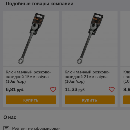
Подобные товары компании
Ключ гаечный рожково-
Ключ гаечный рожково-
Клю
накидной 15мм satyna
накидной 21мм satyna
нак
(10шт/кор)
(10шт/кор)
(10
6,81
11,33
8,
руб.
руб.
Купить
Купить
О нас
Рейтинг не сформирован