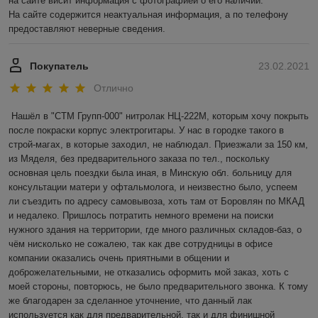
на сайте висит информация с фотографией о его наличии.

На сайте содержится неактуальная информация, а по телефону 
предоставляют неверные сведения. 
Покупатель
23.02.2021
Отлично
Нашёл в "СТМ Групп-000" нитролак НЦ-222М, которым хочу покрыть 
после покраски корпус электрогитары. У нас в городке такого в 
строй-магах, в которые заходил, не наблюдал. Приезжали за 150 км, 
из Мяделя, без предварительного заказа по тел., поскольку 
основная цель поездки была иная, в Минскую обл. больницу для 
консультации матери у офтальмолога, и неизвестно было, успеем 
ли съездить по адресу самовывоза, хоть там от Боровлян по МКАД 
и недалеко. Пришлось потратить немного времени на поиски 
нужного здания на территории, где много различных складов-баз, о 
чём нисколько не сожалею, так как две сотрудницы в офисе 
компании оказались очень приятными в общении и 
доброжелательными, не отказались оформить мой заказ, хоть с 
моей стороны, повторюсь, не было предварительного звонка. К тому 
же благодарен за сделанное уточнение, что данный лак 
используется как для предварительной, так и для финишной 