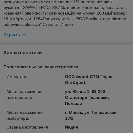
окончание ключа имеет смещение 15° по отношению к
рукоятке. ХАРАКТЕРИСТИКИМатериал: хром-ванадиева сталь
кованнаяПоверхность: сатиноваяДлина ключа: 200 ммРазмер:
16 ммАртикул: 1264Производитель: "EGA Spolka z ograniczona
odpowiedzialnoscia" Страна : Индия
Скрыть
Характеристики
Пользовательские характеристики
Импортер
ООО &quot;СТМ Групп
Опт&quot;
Место нахождения
ул. Жечна 1, 83-200
изготовителя:
Старогард Гданьски,
Польша
Место нахождения
г. Минск, ул. Липковская,
импортера:
18/2
Страна изготовления
Индия