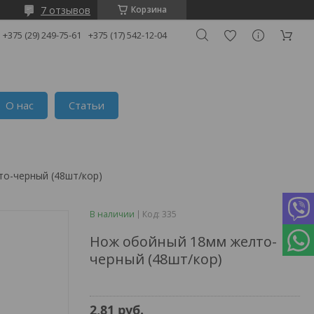
7 отзывов
Корзина
+375 (29) 249-75-61
+375 (17) 542-12-04
О нас
Статьи
о-черный (48шт/кор)
В наличии
Код:
335
Нож обойный 18мм желто-
черный (48шт/кор)
2,81
руб.