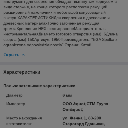
инструмент для сверления обладает вытянутым корпусом в
виде стержня, на конце которого расположен режущий
расширенный наконечник и небольшой конусовидный
выступ.ХАРАКТЕРИСТИКИДля сверления в древесине и
древесных материалахТочно заточенная режущая
кромкаКрепление HEX шестигранноеМатериал: сталь
инструментальнаяДиаметр готового отверстия (мм): 6Длина
сверла (мм):150Артикул: 1950Производитель: "EGA Spolka z
ograniczona odpowiedzialnoscia" Страна: Китай
Скрыть
Характеристики
Пользовательские характеристики
Диаметр
6 мм
Импортер
ООО &quot;СТМ Групп
Опт&quot;
Место нахождения
ул. Жечна 1, 83-200
изготовителя:
Старогард Гданьски,