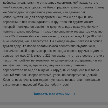
доброжелательными, не отказались оформить мой заказ, хоть с 
моей стороны, повторюсь, не было предварительного звонка. К тому 
же благодарен за сделанное уточнение, что данный лак 
используется как для предварительной, так и для финишной 
обработки, и нет необходимости в грунтовании другим лаком, 
который я собирался ошибочно докупить, ведь накануне бегло и 
невнимательно пробежал глазами по описанию товара, где указано, 
что 222-ой может быть использован для грунта перед НЦ-218 и 243, 
а не наоборот, как я перепутал. На складе выдачи заказов в офисе 
другая девушка после оплаты заказа оперативно выдала чеки, 
незначительный форс-мажор возник, когда парень-грузчик подал не 
совсем тот лак, 243, вместо 222, он сказал, что так в соответствии с 
чеком, но проблем не возникло, когда пришлось возвратиться в тот 
же офис на складе, где та же девушка после уточнений 
перепечатала чеки для выдачи. Сотрудник склада уже выставил 
нужный мне лак, забрав который, успешно возвратились домой! 
Короче, всем очень благодарен, успехов, процветания, побольше 
заказчиков и здоровья! Рад был обратиться! 
Показать все отзывы