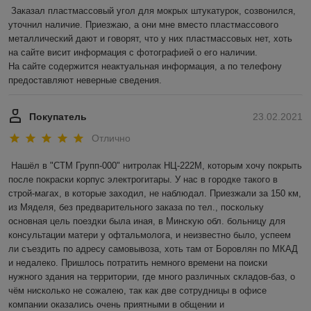
Заказал пластмассовый угол для мокрых штукатурок, созвонился, 
уточнил наличие. Приезжаю, а они мне вместо пластмассового 
металлический дают и говорят, что у них пластмассовых нет, хоть 
на сайте висит информация с фотографией о его наличии.

На сайте содержится неактуальная информация, а по телефону 
предоставляют неверные сведения. 
Покупатель
23.02.2021
Отлично
Нашёл в "СТМ Групп-000" нитролак НЦ-222М, которым хочу покрыть 
после покраски корпус электрогитары. У нас в городке такого в 
строй-магах, в которые заходил, не наблюдал. Приезжали за 150 км, 
из Мяделя, без предварительного заказа по тел., поскольку 
основная цель поездки была иная, в Минскую обл. больницу для 
консультации матери у офтальмолога, и неизвестно было, успеем 
ли съездить по адресу самовывоза, хоть там от Боровлян по МКАД 
и недалеко. Пришлось потратить немного времени на поиски 
нужного здания на территории, где много различных складов-баз, о 
чём нисколько не сожалею, так как две сотрудницы в офисе 
компании оказались очень приятными в общении и 