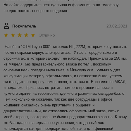
На сайте содержится неактуальная информация, а по телефону 
предоставляют неверные сведения. 
Покупатель
23.02.2021
Отлично
Нашёл в "СТМ Групп-000" нитролак НЦ-222М, которым хочу покрыть 
после покраски корпус электрогитары. У нас в городке такого в 
строй-магах, в которые заходил, не наблюдал. Приезжали за 150 км, 
из Мяделя, без предварительного заказа по тел., поскольку 
основная цель поездки была иная, в Минскую обл. больницу для 
консультации матери у офтальмолога, и неизвестно было, успеем 
ли съездить по адресу самовывоза, хоть там от Боровлян по МКАД 
и недалеко. Пришлось потратить немного времени на поиски 
нужного здания на территории, где много различных складов-баз, о 
чём нисколько не сожалею, так как две сотрудницы в офисе 
компании оказались очень приятными в общении и 
доброжелательными, не отказались оформить мой заказ, хоть с 
моей стороны, повторюсь, не было предварительного звонка. К тому 
же благодарен за сделанное уточнение, что данный лак 
используется как для предварительной, так и для финишной 