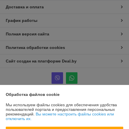
Доставка и оплата
График работы
Полная версия сайта
Политика обработки cookies
Сайт создан на платформе Deal.by
Обработка файлов cookie
Информация для покупателя
Мы используем файлы cookies для обеспечения удобства
Юридическое лицо:
«СТМ Групп Опт»
пользователей портала и предоставления персональных
Республика Беларусь, 220138, г. Минск, ул. Липковская, д.18
рекомендаций.
Вы можете настроить файлы cookies или
помещение 2
отключить их.
Регистрационный номер ЕГР: 193587470