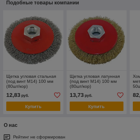
Подобные товары компании
Щетка угловая стальная
Щетка угловая латунная
Хо
(под винт М14) 100 мм
(под винт М14) 100 мм
ме
(80шт/кор)
(80шт/кор)
50
12,83
13,73
82
руб.
руб.
Купить
Купить
О нас
Рейтинг не сформирован