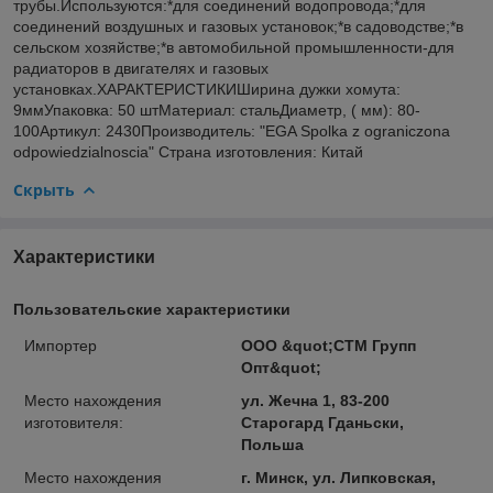
трубы.Используются:*для соединений водопровода;*для
соединений воздушных и газовых установок;*в садоводстве;*в
сельском хозяйстве;*в автомобильной промышленности-для
радиаторов в двигателях и газовых
установках.ХАРАКТЕРИСТИКИШирина дужки хомута:
9ммУпаковка: 50 штМатериал: стальДиаметр, ( мм): 80-
100Артикул: 2430Производитель: "EGA Spolka z ograniczona
odpowiedzialnoscia" Страна изготовления: Китай
Скрыть
Характеристики
Пользовательские характеристики
Импортер
ООО &quot;СТМ Групп
Опт&quot;
Место нахождения
ул. Жечна 1, 83-200
изготовителя:
Старогард Гданьски,
Польша
Место нахождения
г. Минск, ул. Липковская,